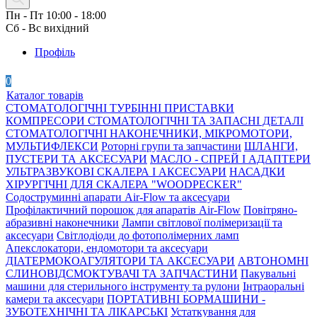
Пн - Пт 10:00 - 18:00
Сб - Вс вихідний
Профіль
0
Каталог товарів
СТОМАТОЛОГІЧНІ ТУРБІННІ ПРИСТАВКИ
КОМПРЕСОРИ СТОМАТОЛОГІЧНІ ТА ЗАПАСНІ ДЕТАЛІ
СТОМАТОЛОГІЧНІ НАКОНЕЧНИКИ, МІКРОМОТОРИ,
МУЛЬТИФЛЕКСИ
Роторні групи та запчастини
ШЛАНГИ,
ПУСТЕРИ ТА АКСЕСУАРИ
МАСЛО - СПРЕЙ І АДАПТЕРИ
УЛЬТРАЗВУКОВІ СКАЛЕРА І АКСЕСУАРИ
НАСАДКИ
ХІРУРГІЧНІ ДЛЯ СКАЛЕРА "WOODPECKER"
Содоструминні апарати Air-Flow та аксесуари
Профілактичний порошок для апаратів Air-Flow
Повітряно-
абразивні наконечники
Лампи світлової полімеризації та
аксесуари
Світлодіоди до фотополімерних ламп
Апекслокатори, ендомотори та аксесуари
ДІАТЕРМОКОАГУЛЯТОРИ ТА АКСЕСУАРИ
АВТОНОМНІ
СЛИНОВІДСМОКТУВАЧІ ТА ЗАПЧАСТИНИ
Пакувальні
машини для стерильного інструменту та рулони
Інтраоральні
камери та аксесуари
ПОРТАТИВНІ БОРМАШИНИ -
ЗУБОТЕХНІЧНІ ТА ЛІКАРСЬКІ
Устаткування для