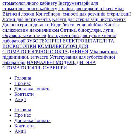
стоматологічного кабінету
Інструментарій для
стоматологічного кабінету
Поліри для цирконію і кераміки
Відтисні ложки
Контейнери, ємності для розчинів стерилізації
Лотки для інструментів
Касети для стерилізації інструмента
Диспенсери, підставки
Ендо бокси, ендо лінійки
Кисті з
силіконовим наконечником
Оптика, бінокуляри, лупи
Окуляри, захист очей
Інструментарій для зуботехнічної
лабораторії
ЗУБОТЕХНІЧНІ ЕЛЕКТРОШПАТЕЛІ ТА
ВОСКОТОПКИ
КОМПЛЕКТУЮЧІ ДЛЯ
СТОМАТОЛОГІЧНОГО ОБЛАДНЕННЯ
Мікромотори,
підшипники, запчасти
Устаткування для зуботехнічної
лабораторії
НАВЧАЛЬНІ МОДЕЛІ, ДИТЯЧА
СТОМАТОЛОГІЯ, СУВЕНІРИ
Головна
Про нас
Доставка і оплата
Контакти
Акції
Головна
Про нас
Доставка і оплата
Контакти
Акції