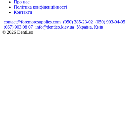
Про нас
Політика конфіденційності
Контакти
contact@foremoresupplies.com
(050) 385-23-02
(050) 903-04-05
(067) 903 08 07
info@dentleo.kiev.ua
Україна, Київ
© 2026
DentLeo