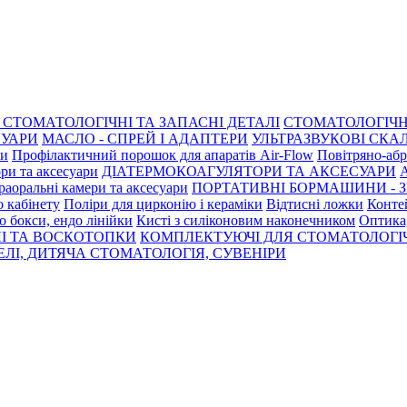
СТОМАТОЛОГІЧНІ ТА ЗАПАСНІ ДЕТАЛІ
СТОМАТОЛОГІЧН
СУАРИ
МАСЛО - СПРЕЙ І АДАПТЕРИ
УЛЬТРАЗВУКОВІ СКАЛ
ри
Профілактичний порошок для апаратів Air-Flow
Повітряно-абр
ри та аксесуари
ДІАТЕРМОКОАГУЛЯТОРИ ТА АКСЕСУАРИ
раоральні камери та аксесуари
ПОРТАТИВНІ БОРМАШИНИ - З
о кабінету
Поліри для цирконію і кераміки
Відтисні ложки
Контей
о бокси, ендо лінійки
Кисті з силіконовим наконечником
Оптика,
І ТА ВОСКОТОПКИ
КОМПЛЕКТУЮЧІ ДЛЯ СТОМАТОЛОГІ
ЛІ, ДИТЯЧА СТОМАТОЛОГІЯ, СУВЕНІРИ