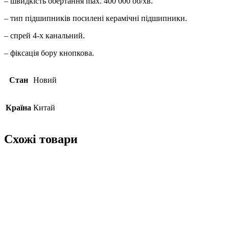
– швидкість обертання max. 400 000 об/хв.
– тип підшипників посилені керамічні підшипники.
– спрей 4-х канальний.
– фіксація бору кнопкова.
Стан
Новий
Країна
Китай
Схожі товари