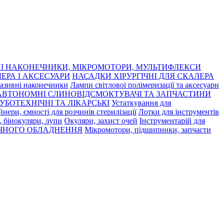
І НАКОНЕЧНИКИ, МІКРОМОТОРИ, МУЛЬТИФЛЕКСИ
ЕРА І АКСЕСУАРИ
НАСАДКИ ХІРУРГІЧНІ ДЛЯ СКАЛЕРА
азивні наконечники
Лампи світлової полімеризації та аксесуари
АВТОНОМНІ СЛИНОВІДСМОКТУВАЧІ ТА ЗАПЧАСТИНИ
УБОТЕХНІЧНІ ТА ЛІКАРСЬКІ
Устаткування для
нери, ємності для розчинів стерилізації
Лотки для інструментів
 бінокуляри, лупи
Окуляри, захист очей
Інструментарій для
ЧНОГО ОБЛАДНЕННЯ
Мікромотори, підшипники, запчасти