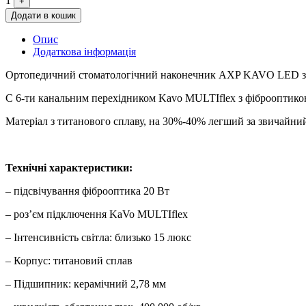
1
+
Додати в кошик
Опис
Додаткова інформація
Ортопедичний стоматологічний наконечник AXP KAVO LED зі
C 6-ти канальним перехідником Kavo MULTIflex з фіброоптико
Матеріал з титанового сплаву, на 30%-40% легший за звичайний
Технічні характеристики:
– підсвічування фіброоптика 20 Вт
– роз’єм підключення KaVo MULTIflex
– Інтенсивність світла: близько 15 люкс
– Корпус: титановий сплав
– Підшипник: керамічний 2,78 мм