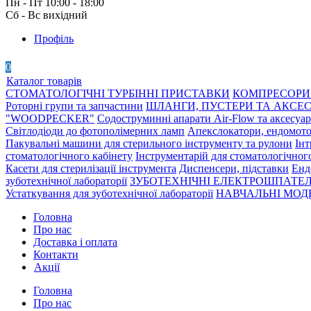
Пн - Пт 10:00 - 18:00
Сб - Вс вихідний
Профіль
0
Каталог товарів
СТОМАТОЛОГІЧНІ ТУРБІННІ ПРИСТАВКИ
КОМПРЕСОРИ 
Роторні групи та запчастини
ШЛАНГИ, ПУСТЕРИ ТА АКСЕ
"WOODPECKER"
Содоструминні апарати Air-Flow та аксесуа
Світлодіоди до фотополімерних ламп
Апекслокатори, ендомото
Пакувальні машини для стерильного інструменту та рулони
Інт
стоматологічного кабінету
Інструментарій для стоматологічног
Касети для стерилізації інструмента
Диспенсери, підставки
Енд
зуботехнічної лабораторії
ЗУБОТЕХНІЧНІ ЕЛЕКТРОШПАТЕЛ
Устаткування для зуботехнічної лабораторії
НАВЧАЛЬНІ МОДЕ
Головна
Про нас
Доставка і оплата
Контакти
Акції
Головна
Про нас