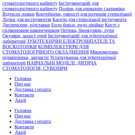
стоматологічного кабінету
Інструментарій для
стоматологічного кабінету
Поліри для цирконію і кераміки
Відтисні ложки
Контейнери, ємності для розчинів стерилізації
Лотки для інструментів
Касети для стерилізації інструмента
Диспенсери, підставки
Ендо бокси, ендо лінійки
Кисті з
силіконовим наконечником
Оптика, бінокуляри, лупи
Окуляри, захист очей
Інструментарій для зуботехнічної
лабораторії
ЗУБОТЕХНІЧНІ ЕЛЕКТРОШПАТЕЛІ ТА
ВОСКОТОПКИ
КОМПЛЕКТУЮЧІ ДЛЯ
СТОМАТОЛОГІЧНОГО ОБЛАДНЕННЯ
Мікромотори,
підшипники, запчасти
Устаткування для зуботехнічної
лабораторії
НАВЧАЛЬНІ МОДЕЛІ, ДИТЯЧА
СТОМАТОЛОГІЯ, СУВЕНІРИ
Головна
Про нас
Доставка і оплата
Контакти
Акції
Головна
Про нас
Доставка і оплата
Контакти
Акції