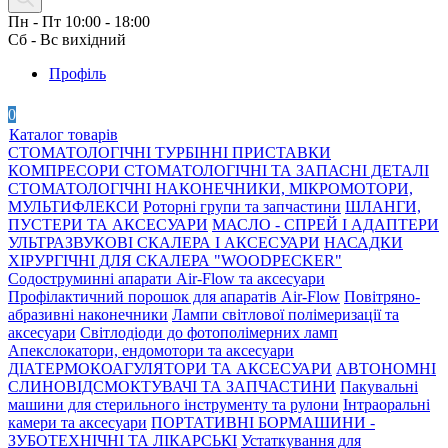
Пн - Пт 10:00 - 18:00
Сб - Вс вихідний
Профіль
0
Каталог товарів
СТОМАТОЛОГІЧНІ ТУРБІННІ ПРИСТАВКИ
КОМПРЕСОРИ СТОМАТОЛОГІЧНІ ТА ЗАПАСНІ ДЕТАЛІ
СТОМАТОЛОГІЧНІ НАКОНЕЧНИКИ, МІКРОМОТОРИ,
МУЛЬТИФЛЕКСИ
Роторні групи та запчастини
ШЛАНГИ,
ПУСТЕРИ ТА АКСЕСУАРИ
МАСЛО - СПРЕЙ І АДАПТЕРИ
УЛЬТРАЗВУКОВІ СКАЛЕРА І АКСЕСУАРИ
НАСАДКИ
ХІРУРГІЧНІ ДЛЯ СКАЛЕРА "WOODPECKER"
Содоструминні апарати Air-Flow та аксесуари
Профілактичний порошок для апаратів Air-Flow
Повітряно-
абразивні наконечники
Лампи світлової полімеризації та
аксесуари
Світлодіоди до фотополімерних ламп
Апекслокатори, ендомотори та аксесуари
ДІАТЕРМОКОАГУЛЯТОРИ ТА АКСЕСУАРИ
АВТОНОМНІ
СЛИНОВІДСМОКТУВАЧІ ТА ЗАПЧАСТИНИ
Пакувальні
машини для стерильного інструменту та рулони
Інтраоральні
камери та аксесуари
ПОРТАТИВНІ БОРМАШИНИ -
ЗУБОТЕХНІЧНІ ТА ЛІКАРСЬКІ
Устаткування для