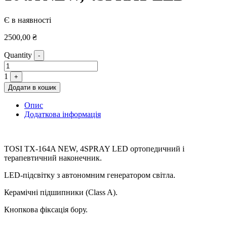
Є в наявності
2500,00
₴
Quantity
-
1
+
Додати в кошик
Опис
Додаткова інформація
TOSI TX-164A NEW, 4SPRAY LED ортопедичний і
терапевтичний наконечник.
LED-підсвітку з автономним генератором світла.
Керамічні підшипники (Class A).
Кнопкова фіксація бору.