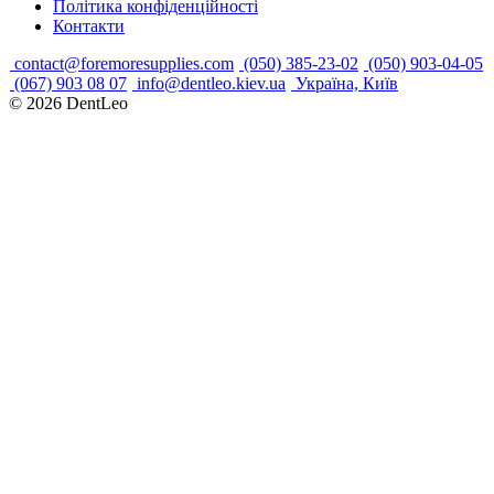
Політика конфіденційності
Контакти
contact@foremoresupplies.com
(050) 385-23-02
(050) 903-04-05
(067) 903 08 07
info@dentleo.kiev.ua
Україна, Київ
© 2026
DentLeo