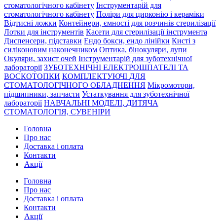
стоматологічного кабінету
Інструментарій для
стоматологічного кабінету
Поліри для цирконію і кераміки
Відтисні ложки
Контейнери, ємності для розчинів стерилізації
Лотки для інструментів
Касети для стерилізації інструмента
Диспенсери, підставки
Ендо бокси, ендо лінійки
Кисті з
силіконовим наконечником
Оптика, бінокуляри, лупи
Окуляри, захист очей
Інструментарій для зуботехнічної
лабораторії
ЗУБОТЕХНІЧНІ ЕЛЕКТРОШПАТЕЛІ ТА
ВОСКОТОПКИ
КОМПЛЕКТУЮЧІ ДЛЯ
СТОМАТОЛОГІЧНОГО ОБЛАДНЕННЯ
Мікромотори,
підшипники, запчасти
Устаткування для зуботехнічної
лабораторії
НАВЧАЛЬНІ МОДЕЛІ, ДИТЯЧА
СТОМАТОЛОГІЯ, СУВЕНІРИ
Головна
Про нас
Доставка і оплата
Контакти
Акції
Головна
Про нас
Доставка і оплата
Контакти
Акції