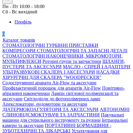
Пн - Пт 10:00 - 18:00
Сб - Вс вихідний
Профіль
0
Каталог товарів
СТОМАТОЛОГІЧНІ ТУРБІННІ ПРИСТАВКИ
КОМПРЕСОРИ СТОМАТОЛОГІЧНІ ТА ЗАПАСНІ ДЕТАЛІ
СТОМАТОЛОГІЧНІ НАКОНЕЧНИКИ, МІКРОМОТОРИ,
МУЛЬТИФЛЕКСИ
Роторні групи та запчастини
ШЛАНГИ,
ПУСТЕРИ ТА АКСЕСУАРИ
МАСЛО - СПРЕЙ І АДАПТЕРИ
УЛЬТРАЗВУКОВІ СКАЛЕРА І АКСЕСУАРИ
НАСАДКИ
ХІРУРГІЧНІ ДЛЯ СКАЛЕРА "WOODPECKER"
Содоструминні апарати Air-Flow та аксесуари
Профілактичний порошок для апаратів Air-Flow
Повітряно-
абразивні наконечники
Лампи світлової полімеризації та
аксесуари
Світлодіоди до фотополімерних ламп
Апекслокатори, ендомотори та аксесуари
ДІАТЕРМОКОАГУЛЯТОРИ ТА АКСЕСУАРИ
АВТОНОМНІ
СЛИНОВІДСМОКТУВАЧІ ТА ЗАПЧАСТИНИ
Пакувальні
машини для стерильного інструменту та рулони
Інтраоральні
камери та аксесуари
ПОРТАТИВНІ БОРМАШИНИ -
ЗУБОТЕХНІЧНІ ТА ЛІКАРСЬКІ
Устаткування для