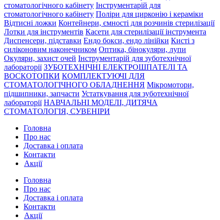
стоматологічного кабінету
Інструментарій для
стоматологічного кабінету
Поліри для цирконію і кераміки
Відтисні ложки
Контейнери, ємності для розчинів стерилізації
Лотки для інструментів
Касети для стерилізації інструмента
Диспенсери, підставки
Ендо бокси, ендо лінійки
Кисті з
силіконовим наконечником
Оптика, бінокуляри, лупи
Окуляри, захист очей
Інструментарій для зуботехнічної
лабораторії
ЗУБОТЕХНІЧНІ ЕЛЕКТРОШПАТЕЛІ ТА
ВОСКОТОПКИ
КОМПЛЕКТУЮЧІ ДЛЯ
СТОМАТОЛОГІЧНОГО ОБЛАДНЕННЯ
Мікромотори,
підшипники, запчасти
Устаткування для зуботехнічної
лабораторії
НАВЧАЛЬНІ МОДЕЛІ, ДИТЯЧА
СТОМАТОЛОГІЯ, СУВЕНІРИ
Головна
Про нас
Доставка і оплата
Контакти
Акції
Головна
Про нас
Доставка і оплата
Контакти
Акції