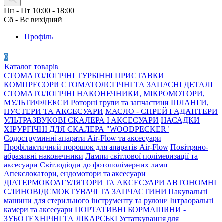
Пн - Пт 10:00 - 18:00
Сб - Вс вихідний
Профіль
0
Каталог товарів
СТОМАТОЛОГІЧНІ ТУРБІННІ ПРИСТАВКИ
КОМПРЕСОРИ СТОМАТОЛОГІЧНІ ТА ЗАПАСНІ ДЕТАЛІ
СТОМАТОЛОГІЧНІ НАКОНЕЧНИКИ, МІКРОМОТОРИ,
МУЛЬТИФЛЕКСИ
Роторні групи та запчастини
ШЛАНГИ,
ПУСТЕРИ ТА АКСЕСУАРИ
МАСЛО - СПРЕЙ І АДАПТЕРИ
УЛЬТРАЗВУКОВІ СКАЛЕРА І АКСЕСУАРИ
НАСАДКИ
ХІРУРГІЧНІ ДЛЯ СКАЛЕРА "WOODPECKER"
Содоструминні апарати Air-Flow та аксесуари
Профілактичний порошок для апаратів Air-Flow
Повітряно-
абразивні наконечники
Лампи світлової полімеризації та
аксесуари
Світлодіоди до фотополімерних ламп
Апекслокатори, ендомотори та аксесуари
ДІАТЕРМОКОАГУЛЯТОРИ ТА АКСЕСУАРИ
АВТОНОМНІ
СЛИНОВІДСМОКТУВАЧІ ТА ЗАПЧАСТИНИ
Пакувальні
машини для стерильного інструменту та рулони
Інтраоральні
камери та аксесуари
ПОРТАТИВНІ БОРМАШИНИ -
ЗУБОТЕХНІЧНІ ТА ЛІКАРСЬКІ
Устаткування для