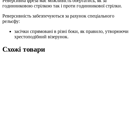
Реверсивна фреза має можливість обертатись, як за
годинниковою стрілкою так і проти годинникової стрілки.
Реверсивність забезпечуються за рахунок спеціального
рельєфу:
засічки спрямовані в різні боки, як правило, утворюючи
хрестоподібний візерунок.
Схожі товари