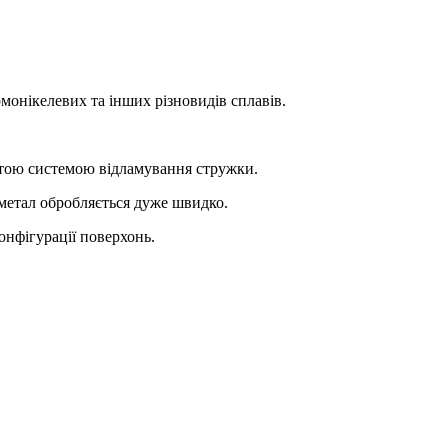
онікелевих та інших різновидів сплавів.
атою системою відламування стружки.
метал обробляється дуже швидко.
онфігурації поверхонь.