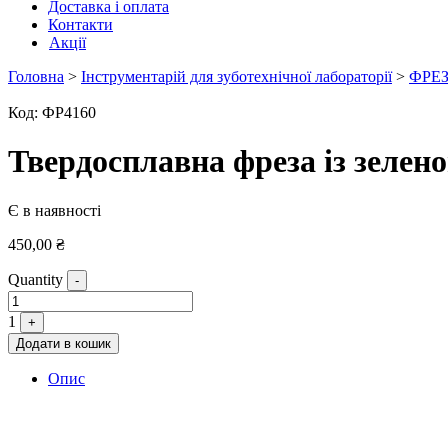
Доставка і оплата
Контакти
Акції
Головна
>
Інструментарій для зуботехнічної лабораторії
>
ФРЕ
Код:
ФР4160
Твердосплавна фреза із зелен
Є в наявності
450,00
₴
Quantity
-
1
+
Додати в кошик
Опис