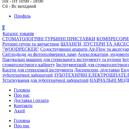
Пн - Пт 10:00 - 18:00
Сб - Вс вихідний
Профіль
0
Каталог товарів
СТОМАТОЛОГІЧНІ ТУРБІННІ ПРИСТАВКИ
КОМПРЕСОРИ 
Роторні групи та запчастини
ШЛАНГИ, ПУСТЕРИ ТА АКСЕ
"WOODPECKER"
Содоструминні апарати Air-Flow та аксесуа
Світлодіоди до фотополімерних ламп
Апекслокатори, ендомото
Пакувальні машини для стерильного інструменту та рулони
Інт
стоматологічного кабінету
Інструментарій для стоматологічног
Касети для стерилізації інструмента
Диспенсери, підставки
Енд
зуботехнічної лабораторії
ЗУБОТЕХНІЧНІ ЕЛЕКТРОШПАТЕЛ
Устаткування для зуботехнічної лабораторії
НАВЧАЛЬНІ МОДЕ
Головна
Про нас
Доставка і оплата
Контакти
Акції
Головна
Про нас