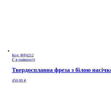
Код:
ФР4212
Є в наявності
Твердосплавна фреза з білою насічк
450,00
₴