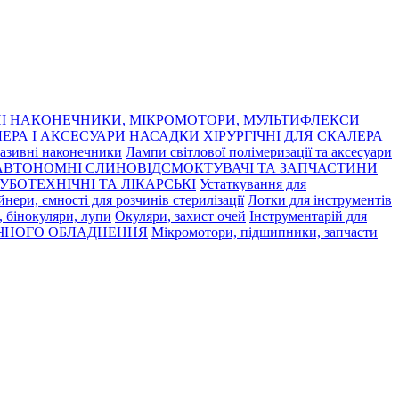
І НАКОНЕЧНИКИ, МІКРОМОТОРИ, МУЛЬТИФЛЕКСИ
ЕРА І АКСЕСУАРИ
НАСАДКИ ХІРУРГІЧНІ ДЛЯ СКАЛЕРА
азивні наконечники
Лампи світлової полімеризації та аксесуари
АВТОНОМНІ СЛИНОВІДСМОКТУВАЧІ ТА ЗАПЧАСТИНИ
УБОТЕХНІЧНІ ТА ЛІКАРСЬКІ
Устаткування для
нери, ємності для розчинів стерилізації
Лотки для інструментів
 бінокуляри, лупи
Окуляри, захист очей
Інструментарій для
ЧНОГО ОБЛАДНЕННЯ
Мікромотори, підшипники, запчасти