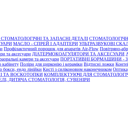
СТОМАТОЛОГІЧНІ ТА ЗАПАСНІ ДЕТАЛІ
СТОМАТОЛОГІЧН
СУАРИ
МАСЛО - СПРЕЙ І АДАПТЕРИ
УЛЬТРАЗВУКОВІ СКАЛ
ри
Профілактичний порошок для апаратів Air-Flow
Повітряно-абр
ри та аксесуари
ДІАТЕРМОКОАГУЛЯТОРИ ТА АКСЕСУАРИ
раоральні камери та аксесуари
ПОРТАТИВНІ БОРМАШИНИ - З
о кабінету
Поліри для цирконію і кераміки
Відтисні ложки
Контей
о бокси, ендо лінійки
Кисті з силіконовим наконечником
Оптика,
І ТА ВОСКОТОПКИ
КОМПЛЕКТУЮЧІ ДЛЯ СТОМАТОЛОГІ
ЛІ, ДИТЯЧА СТОМАТОЛОГІЯ, СУВЕНІРИ