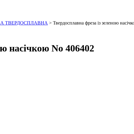
ЗА ТВЕРДОСПЛАВНА
> Твердосплавна фреза із зеленою насіч
ою насічкою No 406402