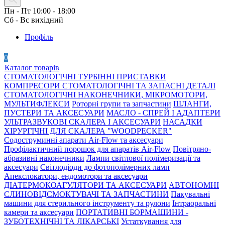
Пн - Пт 10:00 - 18:00
Сб - Вс вихідний
Профіль
0
Каталог товарів
СТОМАТОЛОГІЧНІ ТУРБІННІ ПРИСТАВКИ
КОМПРЕСОРИ СТОМАТОЛОГІЧНІ ТА ЗАПАСНІ ДЕТАЛІ
СТОМАТОЛОГІЧНІ НАКОНЕЧНИКИ, МІКРОМОТОРИ,
МУЛЬТИФЛЕКСИ
Роторні групи та запчастини
ШЛАНГИ,
ПУСТЕРИ ТА АКСЕСУАРИ
МАСЛО - СПРЕЙ І АДАПТЕРИ
УЛЬТРАЗВУКОВІ СКАЛЕРА І АКСЕСУАРИ
НАСАДКИ
ХІРУРГІЧНІ ДЛЯ СКАЛЕРА "WOODPECKER"
Содоструминні апарати Air-Flow та аксесуари
Профілактичний порошок для апаратів Air-Flow
Повітряно-
абразивні наконечники
Лампи світлової полімеризації та
аксесуари
Світлодіоди до фотополімерних ламп
Апекслокатори, ендомотори та аксесуари
ДІАТЕРМОКОАГУЛЯТОРИ ТА АКСЕСУАРИ
АВТОНОМНІ
СЛИНОВІДСМОКТУВАЧІ ТА ЗАПЧАСТИНИ
Пакувальні
машини для стерильного інструменту та рулони
Інтраоральні
камери та аксесуари
ПОРТАТИВНІ БОРМАШИНИ -
ЗУБОТЕХНІЧНІ ТА ЛІКАРСЬКІ
Устаткування для