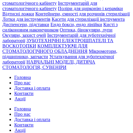
стоматологічного кабінету
Інструментарій для
стоматологічного кабінету
Поліри для цирконію і кераміки
Відтисні ложки
Контейнери, ємності для розчинів стерилізації
Лотки для інструментів
Касети для стерилізації інструмента
Диспенсери, підставки
Ендо бокси, ендо лінійки
Кисті з
силіконовим наконечником
Оптика, бінокуляри, лупи
Окуляри, захист очей
Інструментарій для зуботехнічної
лабораторії
ЗУБОТЕХНІЧНІ ЕЛЕКТРОШПАТЕЛІ ТА
ВОСКОТОПКИ
КОМПЛЕКТУЮЧІ ДЛЯ
СТОМАТОЛОГІЧНОГО ОБЛАДНЕННЯ
Мікромотори,
підшипники, запчасти
Устаткування для зуботехнічної
лабораторії
НАВЧАЛЬНІ МОДЕЛІ, ДИТЯЧА
СТОМАТОЛОГІЯ, СУВЕНІРИ
Головна
Про нас
Доставка і оплата
Контакти
Акції
Головна
Про нас
Доставка і оплата
Контакти
Акції