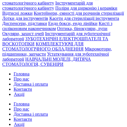
стоматологічного кабінету
Інструментарій для
стоматологічного кабінету
Поліри для цирконію і кераміки
Відтисні ложки
Контейнери, ємності для розчинів стерилізації
Лотки для інструментів
Касети для стерилізації інструмента
Диспенсери, підставки
Ендо бокси, ендо лінійки
Кисті з
силіконовим наконечником
Оптика, бінокуляри, лупи
Окуляри, захист очей
Інструментарій для зуботехнічної
лабораторії
ЗУБОТЕХНІЧНІ ЕЛЕКТРОШПАТЕЛІ ТА
ВОСКОТОПКИ
КОМПЛЕКТУЮЧІ ДЛЯ
СТОМАТОЛОГІЧНОГО ОБЛАДНЕННЯ
Мікромотори,
підшипники, запчасти
Устаткування для зуботехнічної
лабораторії
НАВЧАЛЬНІ МОДЕЛІ, ДИТЯЧА
СТОМАТОЛОГІЯ, СУВЕНІРИ
Головна
Про нас
Доставка і оплата
Контакти
Акції
Головна
Про нас
Доставка і оплата
Контакти
Акції