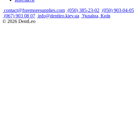
contact@foremoresupplies.com
(050) 385-23-02
(050) 903-04-05
(067) 903 08 07
info@dentleo.kiev.ua
Україна, Київ
© 2026
DentLeo