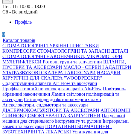
Пн - Пт 10:00 - 18:00
Сб - Вс вихідний
Профіль
0
Каталог товарів
СТОМАТОЛОГІЧНІ ТУРБІННІ ПРИСТАВКИ
КОМПРЕСОРИ СТОМАТОЛОГІЧНІ ТА ЗАПАСНІ ДЕТАЛІ
СТОМАТОЛОГІЧНІ НАКОНЕЧНИКИ, МІКРОМОТОРИ,
МУЛЬТИФЛЕКСИ
Роторні групи та запчастини
ШЛАНГИ,
ПУСТЕРИ ТА АКСЕСУАРИ
МАСЛО - СПРЕЙ І АДАПТЕРИ
УЛЬТРАЗВУКОВІ СКАЛЕРА І АКСЕСУАРИ
НАСАДКИ
ХІРУРГІЧНІ ДЛЯ СКАЛЕРА "WOODPECKER"
Содоструминні апарати Air-Flow та аксесуари
Профілактичний порошок для апаратів Air-Flow
Повітряно-
абразивні наконечники
Лампи світлової полімеризації та
аксесуари
Світлодіоди до фотополімерних ламп
Апекслокатори, ендомотори та аксесуари
ДІАТЕРМОКОАГУЛЯТОРИ ТА АКСЕСУАРИ
АВТОНОМНІ
СЛИНОВІДСМОКТУВАЧІ ТА ЗАПЧАСТИНИ
Пакувальні
машини для стерильного інструменту та рулони
Інтраоральні
камери та аксесуари
ПОРТАТИВНІ БОРМАШИНИ -
ЗУБОТЕХНІЧНІ ТА ЛІКАРСЬКІ
Устаткування для