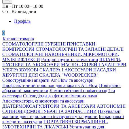
Пн - Пт 10:00 - 18:00
Сб - Вс вихідний
Профіль
0
Каталог товарів
СТОМАТОЛОГІЧНІ ТУРБІННІ ПРИСТАВКИ
КОМПРЕСОРИ СТОМАТОЛОГІЧНІ ТА ЗАПАСНІ ДЕТАЛІ
СТОМАТОЛОГІЧНІ НАКОНЕЧНИКИ, МІКРОМОТОРИ,
МУЛЬТИФЛЕКСИ
Роторні групи та запчастини
ШЛАНГИ,
ПУСТЕРИ ТА АКСЕСУАРИ
МАСЛО - СПРЕЙ І АДАПТЕРИ
УЛЬТРАЗВУКОВІ СКАЛЕРА І АКСЕСУАРИ
НАСАДКИ
ХІРУРГІЧНІ ДЛЯ СКАЛЕРА "WOODPECKER"
Содоструминні апарати Air-Flow та аксесуари
Профілактичний порошок для апаратів Air-Flow
Повітряно-
абразивні наконечники
Лампи світлової полімеризації та
аксесуари
Світлодіоди до фотополімерних ламп
Апекслокатори, ендомотори та аксесуари
ДІАТЕРМОКОАГУЛЯТОРИ ТА АКСЕСУАРИ
АВТОНОМНІ
СЛИНОВІДСМОКТУВАЧІ ТА ЗАПЧАСТИНИ
Пакувальні
машини для стерильного інструменту та рулони
Інтраоральні
камери та аксесуари
ПОРТАТИВНІ БОРМАШИНИ -
ЗУБОТЕХНІЧНІ ТА ЛІКАРСЬКІ
Устаткування для