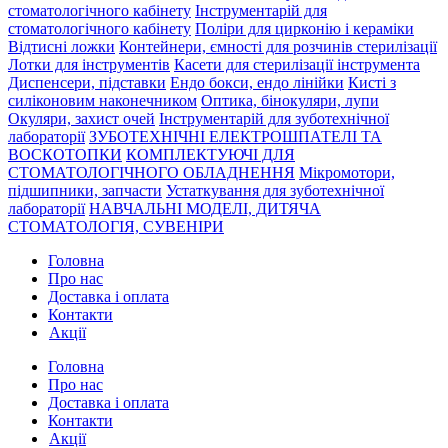
стоматологічного кабінету
Інструментарій для
стоматологічного кабінету
Поліри для цирконію і кераміки
Відтисні ложки
Контейнери, ємності для розчинів стерилізації
Лотки для інструментів
Касети для стерилізації інструмента
Диспенсери, підставки
Ендо бокси, ендо лінійки
Кисті з
силіконовим наконечником
Оптика, бінокуляри, лупи
Окуляри, захист очей
Інструментарій для зуботехнічної
лабораторії
ЗУБОТЕХНІЧНІ ЕЛЕКТРОШПАТЕЛІ ТА
ВОСКОТОПКИ
КОМПЛЕКТУЮЧІ ДЛЯ
СТОМАТОЛОГІЧНОГО ОБЛАДНЕННЯ
Мікромотори,
підшипники, запчасти
Устаткування для зуботехнічної
лабораторії
НАВЧАЛЬНІ МОДЕЛІ, ДИТЯЧА
СТОМАТОЛОГІЯ, СУВЕНІРИ
Головна
Про нас
Доставка і оплата
Контакти
Акції
Головна
Про нас
Доставка і оплата
Контакти
Акції