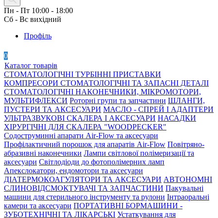
Пн - Пт 10:00 - 18:00
Сб - Вс вихідний
Профіль
0
Каталог товарів
СТОМАТОЛОГІЧНІ ТУРБІННІ ПРИСТАВКИ
КОМПРЕСОРИ СТОМАТОЛОГІЧНІ ТА ЗАПАСНІ ДЕТАЛІ
СТОМАТОЛОГІЧНІ НАКОНЕЧНИКИ, МІКРОМОТОРИ,
МУЛЬТИФЛЕКСИ
Роторні групи та запчастини
ШЛАНГИ,
ПУСТЕРИ ТА АКСЕСУАРИ
МАСЛО - СПРЕЙ І АДАПТЕРИ
УЛЬТРАЗВУКОВІ СКАЛЕРА І АКСЕСУАРИ
НАСАДКИ
ХІРУРГІЧНІ ДЛЯ СКАЛЕРА "WOODPECKER"
Содоструминні апарати Air-Flow та аксесуари
Профілактичний порошок для апаратів Air-Flow
Повітряно-
абразивні наконечники
Лампи світлової полімеризації та
аксесуари
Світлодіоди до фотополімерних ламп
Апекслокатори, ендомотори та аксесуари
ДІАТЕРМОКОАГУЛЯТОРИ ТА АКСЕСУАРИ
АВТОНОМНІ
СЛИНОВІДСМОКТУВАЧІ ТА ЗАПЧАСТИНИ
Пакувальні
машини для стерильного інструменту та рулони
Інтраоральні
камери та аксесуари
ПОРТАТИВНІ БОРМАШИНИ -
ЗУБОТЕХНІЧНІ ТА ЛІКАРСЬКІ
Устаткування для