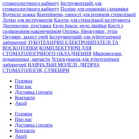
стоматологічного кабінету
Інструментарій для
стоматологічного кабінету
Поліри для цирконію і кераміки
Відтисні ложки
Контейнери, ємності для розчинів стерилізації
Лотки для інструментів
Касети для стерилізації інструмента
Диспенсери, підставки
Ендо бокси, ендо лінійки
Кисті з
силіконовим наконечником
Оптика, бінокуляри, лупи
Окуляри, захист очей
Інструментарій для зуботехнічної
лабораторії
ЗУБОТЕХНІЧНІ ЕЛЕКТРОШПАТЕЛІ ТА
ВОСКОТОПКИ
КОМПЛЕКТУЮЧІ ДЛЯ
СТОМАТОЛОГІЧНОГО ОБЛАДНЕННЯ
Мікромотори,
підшипники, запчасти
Устаткування для зуботехнічної
лабораторії
НАВЧАЛЬНІ МОДЕЛІ, ДИТЯЧА
СТОМАТОЛОГІЯ, СУВЕНІРИ
Головна
Про нас
Доставка і оплата
Контакти
Акції
Головна
Про нас
Доставка і оплата
Контакти
Акції