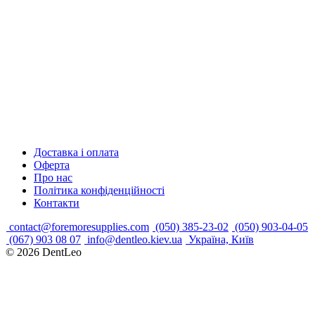
Доставка і оплата
Оферта
Про нас
Політика конфіденційності
Контакти
contact@foremoresupplies.com
(050) 385-23-02
(050) 903-04-05
(067) 903 08 07
info@dentleo.kiev.ua
Україна, Київ
© 2026
DentLeo