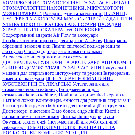
КОМПРЕСОРИ СТОМАТОЛОГІЧНІ ТА ЗАПАСНІ ДЕТАЛІ
СТОМАТОЛОГІЧНІ НАКОНЕЧНИКИ, МІКРОМОТОРИ,
МУЛЬТИФЛЕКСИ
Роторні групи та запчастини
ШЛАНГИ,
ПУСТЕРИ ТА АКСЕСУАРИ
МАСЛО - СПРЕЙ І АДАПТЕРИ
УЛЬТРАЗВУКОВІ СКАЛЕРА І АКСЕСУАРИ
НАСАДКИ
ХІРУРГІЧНІ ДЛЯ СКАЛЕРА "WOODPECKER"
Содоструминні апарати Air-Flow та аксесуари
Профілактичний порошок для апаратів Air-Flow
Повітряно-
абразивні наконечники
Лампи світлової полімеризації та
аксесуари
Світлодіоди до фотополімерних ламп
Апекслокатори, ендомотори та аксесуари
ДІАТЕРМОКОАГУЛЯТОРИ ТА АКСЕСУАРИ
АВТОНОМНІ
СЛИНОВІДСМОКТУВАЧІ ТА ЗАПЧАСТИНИ
Пакувальні
машини для стерильного інструменту та рулони
Інтраоральні
камери та аксесуари
ПОРТАТИВНІ БОРМАШИНИ -
ЗУБОТЕХНІЧНІ ТА ЛІКАРСЬКІ
Устаткування для
стоматологічного кабінету
Інструментарій для
стоматологічного кабінету
Поліри для цирконію і кераміки
Відтисні ложки
Контейнери, ємності для розчинів стерилізації
Лотки для інструментів
Касети для стерилізації інструмента
Диспенсери, підставки
Ендо бокси, ендо лінійки
Кисті з
силіконовим наконечником
Оптика, бінокуляри, лупи
Окуляри, захист очей
Інструментарій для зуботехнічної
лабораторії
ЗУБОТЕХНІЧНІ ЕЛЕКТРОШПАТЕЛІ ТА
ВОСКОТОПКИ
КОМПЛЕКТУЮЧІ ДЛЯ