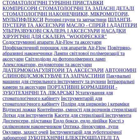
СТОМАТОЛОГІЧНІ ТУРБІННІ ПРИСТАВКИ
КОМПРЕСОРИ СТОМАТОЛОГІЧНІ ТА ЗАПАСНІ ДЕТАЛІ
СТОМАТОЛОГІЧНІ НАКОНЕЧНИКИ, МІКРОМОТОРИ,
МУЛЬТИФЛЕКСИ
Роторні групи та запчастини
ШЛАНГИ,
ПУСТЕРИ ТА АКСЕСУАРИ
МАСЛО - СПРЕЙ І АДАПТЕРИ
УЛЬТРАЗВУКОВІ СКАЛЕРА І АКСЕСУАРИ
НАСАДКИ
ХІРУРГІЧНІ ДЛЯ СКАЛЕРА "WOODPECKER"
Содоструминні апарати Air-Flow та аксесуари
Профілактичний порошок для апаратів Air-Flow
Повітряно-
абразивні наконечники
Лампи світлової полімеризації та
аксесуари
Світлодіоди до фотополімерних ламп
Апекслокатори, ендомотори та аксесуари
ДІАТЕРМОКОАГУЛЯТОРИ ТА АКСЕСУАРИ
АВТОНОМНІ
СЛИНОВІДСМОКТУВАЧІ ТА ЗАПЧАСТИНИ
Пакувальні
машини для стерильного інструменту та рулони
Інтраоральні
камери та аксесуари
ПОРТАТИВНІ БОРМАШИНИ -
ЗУБОТЕХНІЧНІ ТА ЛІКАРСЬКІ
Устаткування для
стоматологічного кабінету
Інструментарій для
стоматологічного кабінету
Поліри для цирконію і кераміки
Відтисні ложки
Контейнери, ємності для розчинів стерилізації
Лотки для інструментів
Касети для стерилізації інструмента
Диспенсери, підставки
Ендо бокси, ендо лінійки
Кисті з
силіконовим наконечником
Оптика, бінокуляри, лупи
Окуляри, захист очей
Інструментарій для зуботехнічної
лабораторії
ЗУБОТЕХНІЧНІ ЕЛЕКТРОШПАТЕЛІ ТА