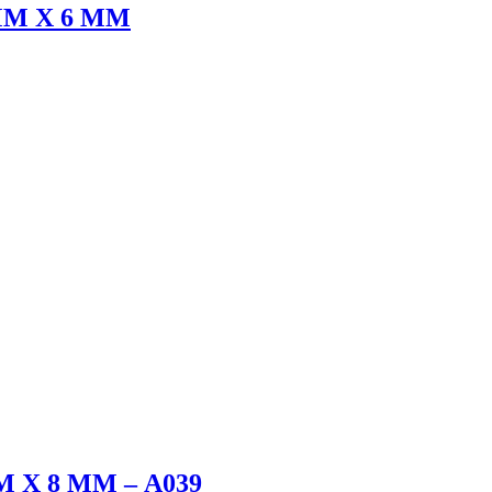
ММ Х 6 ММ
Х 8 ММ – А039