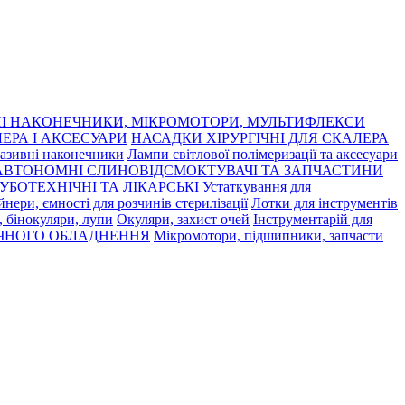
І НАКОНЕЧНИКИ, МІКРОМОТОРИ, МУЛЬТИФЛЕКСИ
ЕРА І АКСЕСУАРИ
НАСАДКИ ХІРУРГІЧНІ ДЛЯ СКАЛЕРА
азивні наконечники
Лампи світлової полімеризації та аксесуари
АВТОНОМНІ СЛИНОВІДСМОКТУВАЧІ ТА ЗАПЧАСТИНИ
УБОТЕХНІЧНІ ТА ЛІКАРСЬКІ
Устаткування для
нери, ємності для розчинів стерилізації
Лотки для інструментів
 бінокуляри, лупи
Окуляри, захист очей
Інструментарій для
ЧНОГО ОБЛАДНЕННЯ
Мікромотори, підшипники, запчасти