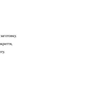
заготовку.
окриття,
ту.