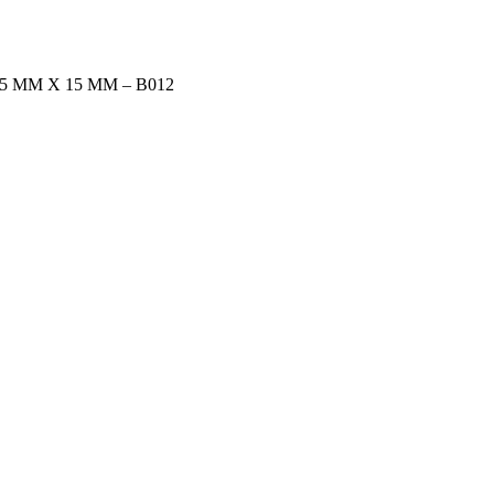
 ММ Х 15 ММ – В012