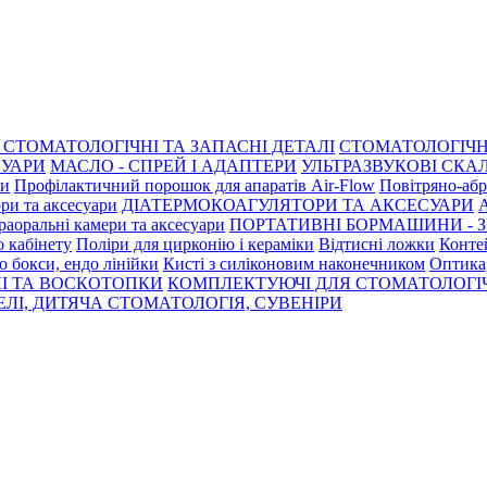
СТОМАТОЛОГІЧНІ ТА ЗАПАСНІ ДЕТАЛІ
СТОМАТОЛОГІЧН
СУАРИ
МАСЛО - СПРЕЙ І АДАПТЕРИ
УЛЬТРАЗВУКОВІ СКАЛ
ри
Профілактичний порошок для апаратів Air-Flow
Повітряно-абр
ри та аксесуари
ДІАТЕРМОКОАГУЛЯТОРИ ТА АКСЕСУАРИ
раоральні камери та аксесуари
ПОРТАТИВНІ БОРМАШИНИ - З
о кабінету
Поліри для цирконію і кераміки
Відтисні ложки
Контей
о бокси, ендо лінійки
Кисті з силіконовим наконечником
Оптика,
І ТА ВОСКОТОПКИ
КОМПЛЕКТУЮЧІ ДЛЯ СТОМАТОЛОГІ
ЛІ, ДИТЯЧА СТОМАТОЛОГІЯ, СУВЕНІРИ