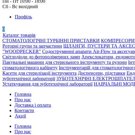
Пн - Пт 10:00 - 18:00
Сб - Вс вихідний
Профіль
0
Каталог товарів
СТОМАТОЛОГІЧНІ ТУРБІННІ ПРИСТАВКИ
КОМПРЕСОРИ 
Роторні групи та запчастини
ШЛАНГИ, ПУСТЕРИ ТА АКСЕ
"WOODPECKER"
Содоструминні апарати Air-Flow та аксесуа
Світлодіоди до фотополімерних ламп
Апекслокатори, ендомото
Пакувальні машини для стерильного інструменту та рулони
Інт
стоматологічного кабінету
Інструментарій для стоматологічног
Касети для стерилізації інструмента
Диспенсери, підставки
Енд
зуботехнічної лабораторії
ЗУБОТЕХНІЧНІ ЕЛЕКТРОШПАТЕЛ
Устаткування для зуботехнічної лабораторії
НАВЧАЛЬНІ МОДЕ
Головна
Про нас
Доставка і оплата
Контакти
Акції
Головна
Про нас