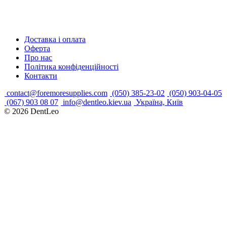
Доставка і оплата
Оферта
Про нас
Політика конфіденційності
Контакти
contact@foremoresupplies.com
(050) 385-23-02
(050) 903-04-05
(067) 903 08 07
info@dentleo.kiev.ua
Україна, Київ
© 2026
DentLeo