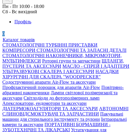
Пн - Пт 10:00 - 18:00
Сб - Вс вихідний
Профіль
0
Каталог товарів
СТОМАТОЛОГІЧНІ ТУРБІННІ ПРИСТАВКИ
КОМПРЕСОРИ СТОМАТОЛОГІЧНІ ТА ЗАПАСНІ ДЕТАЛІ
СТОМАТОЛОГІЧНІ НАКОНЕЧНИКИ, МІКРОМОТОРИ,
МУЛЬТИФЛЕКСИ
Роторні групи та запчастини
ШЛАНГИ,
ПУСТЕРИ ТА АКСЕСУАРИ
МАСЛО - СПРЕЙ І АДАПТЕРИ
УЛЬТРАЗВУКОВІ СКАЛЕРА І АКСЕСУАРИ
НАСАДКИ
ХІРУРГІЧНІ ДЛЯ СКАЛЕРА "WOODPECKER"
Содоструминні апарати Air-Flow та аксесуари
Профілактичний порошок для апаратів Air-Flow
Повітряно-
абразивні наконечники
Лампи світлової полімеризації та
аксесуари
Світлодіоди до фотополімерних ламп
Апекслокатори, ендомотори та аксесуари
ДІАТЕРМОКОАГУЛЯТОРИ ТА АКСЕСУАРИ
АВТОНОМНІ
СЛИНОВІДСМОКТУВАЧІ ТА ЗАПЧАСТИНИ
Пакувальні
машини для стерильного інструменту та рулони
Інтраоральні
камери та аксесуари
ПОРТАТИВНІ БОРМАШИНИ -
ЗУБОТЕХНІЧНІ ТА ЛІКАРСЬКІ
Устаткування для