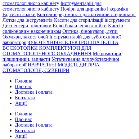
стоматологічного кабінету
Інструментарій для
стоматологічного кабінету
Поліри для цирконію і кераміки
Відтисні ложки
Контейнери, ємності для розчинів стерилізації
Лотки для інструментів
Касети для стерилізації інструмента
Диспенсери, підставки
Ендо бокси, ендо лінійки
Кисті з
силіконовим наконечником
Оптика, бінокуляри, лупи
Окуляри, захист очей
Інструментарій для зуботехнічної
лабораторії
ЗУБОТЕХНІЧНІ ЕЛЕКТРОШПАТЕЛІ ТА
ВОСКОТОПКИ
КОМПЛЕКТУЮЧІ ДЛЯ
СТОМАТОЛОГІЧНОГО ОБЛАДНЕННЯ
Мікромотори,
підшипники, запчасти
Устаткування для зуботехнічної
лабораторії
НАВЧАЛЬНІ МОДЕЛІ, ДИТЯЧА
СТОМАТОЛОГІЯ, СУВЕНІРИ
Головна
Про нас
Доставка і оплата
Контакти
Акції
Головна
Про нас
Доставка і оплата
Контакти
Акції