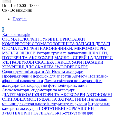
Пн - Пт 10:00 - 18:00
Сб - Вс вихідний
Профіль
0
Каталог товарів
СТОМАТОЛОГІЧНІ ТУРБІННІ ПРИСТАВКИ
КОМПРЕСОРИ СТОМАТОЛОГІЧНІ ТА ЗАПАСНІ ДЕТАЛІ
СТОМАТОЛОГІЧНІ НАКОНЕЧНИКИ, МІКРОМОТОРИ,
МУЛЬТИФЛЕКСИ
Роторні групи та запчастини
ШЛАНГИ,
ПУСТЕРИ ТА АКСЕСУАРИ
МАСЛО - СПРЕЙ І АДАПТЕРИ
УЛЬТРАЗВУКОВІ СКАЛЕРА І АКСЕСУАРИ
НАСАДКИ
ХІРУРГІЧНІ ДЛЯ СКАЛЕРА "WOODPECKER"
Содоструминні апарати Air-Flow та аксесуари
Профілактичний порошок для апаратів Air-Flow
Повітряно-
абразивні наконечники
Лампи світлової полімеризації та
аксесуари
Світлодіоди до фотополімерних ламп
Апекслокатори, ендомотори та аксесуари
ДІАТЕРМОКОАГУЛЯТОРИ ТА АКСЕСУАРИ
АВТОНОМНІ
СЛИНОВІДСМОКТУВАЧІ ТА ЗАПЧАСТИНИ
Пакувальні
машини для стерильного інструменту та рулони
Інтраоральні
камери та аксесуари
ПОРТАТИВНІ БОРМАШИНИ -
ЗУБОТЕХНІЧНІ ТА ЛІКАРСЬКІ
Устаткування для