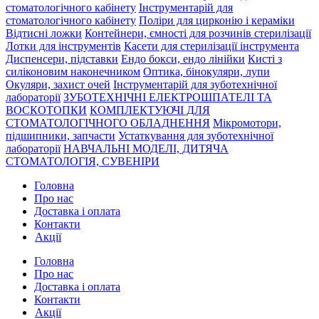
стоматологічного кабінету
Інструментарій для
стоматологічного кабінету
Поліри для цирконію і кераміки
Відтисні ложки
Контейнери, ємності для розчинів стерилізації
Лотки для інструментів
Касети для стерилізації інструмента
Диспенсери, підставки
Ендо бокси, ендо лінійки
Кисті з
силіконовим наконечником
Оптика, бінокуляри, лупи
Окуляри, захист очей
Інструментарій для зуботехнічної
лабораторії
ЗУБОТЕХНІЧНІ ЕЛЕКТРОШПАТЕЛІ ТА
ВОСКОТОПКИ
КОМПЛЕКТУЮЧІ ДЛЯ
СТОМАТОЛОГІЧНОГО ОБЛАДНЕННЯ
Мікромотори,
підшипники, запчасти
Устаткування для зуботехнічної
лабораторії
НАВЧАЛЬНІ МОДЕЛІ, ДИТЯЧА
СТОМАТОЛОГІЯ, СУВЕНІРИ
Головна
Про нас
Доставка і оплата
Контакти
Акції
Головна
Про нас
Доставка і оплата
Контакти
Акції