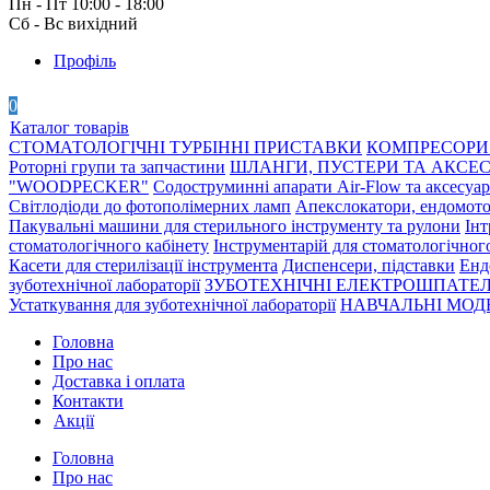
Пн - Пт 10:00 - 18:00
Сб - Вс вихідний
Профіль
0
Каталог товарів
СТОМАТОЛОГІЧНІ ТУРБІННІ ПРИСТАВКИ
КОМПРЕСОРИ 
Роторні групи та запчастини
ШЛАНГИ, ПУСТЕРИ ТА АКСЕ
"WOODPECKER"
Содоструминні апарати Air-Flow та аксесуа
Світлодіоди до фотополімерних ламп
Апекслокатори, ендомото
Пакувальні машини для стерильного інструменту та рулони
Інт
стоматологічного кабінету
Інструментарій для стоматологічног
Касети для стерилізації інструмента
Диспенсери, підставки
Енд
зуботехнічної лабораторії
ЗУБОТЕХНІЧНІ ЕЛЕКТРОШПАТЕЛ
Устаткування для зуботехнічної лабораторії
НАВЧАЛЬНІ МОДЕ
Головна
Про нас
Доставка і оплата
Контакти
Акції
Головна
Про нас