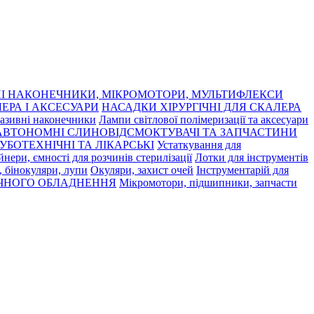
І НАКОНЕЧНИКИ, МІКРОМОТОРИ, МУЛЬТИФЛЕКСИ
ЕРА І АКСЕСУАРИ
НАСАДКИ ХІРУРГІЧНІ ДЛЯ СКАЛЕРА
азивні наконечники
Лампи світлової полімеризації та аксесуари
АВТОНОМНІ СЛИНОВІДСМОКТУВАЧІ ТА ЗАПЧАСТИНИ
УБОТЕХНІЧНІ ТА ЛІКАРСЬКІ
Устаткування для
нери, ємності для розчинів стерилізації
Лотки для інструментів
 бінокуляри, лупи
Окуляри, захист очей
Інструментарій для
ЧНОГО ОБЛАДНЕННЯ
Мікромотори, підшипники, запчасти