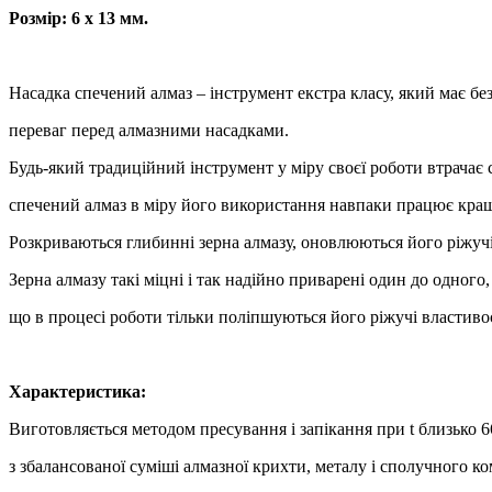
Розмір: 6
х 13
мм.
Насадка спечений алмаз – інструмент екстра класу, який має без
переваг перед алмазними насадками.
Будь-який традиційний інструмент у міру своєї роботи втрачає с
спечений алмаз в міру його використання навпаки працює кра
Розкриваються глибинні зерна алмазу, оновлюються його ріжуч
Зерна алмазу такі міцні і так надійно приварені один до одного,
що в процесі роботи тільки поліпшуються його ріжучі властивос
Характеристика:
Виготовляється методом пресування і запікання при t близько 6
з збалансованої суміші алмазної крихти, металу і сполучного к