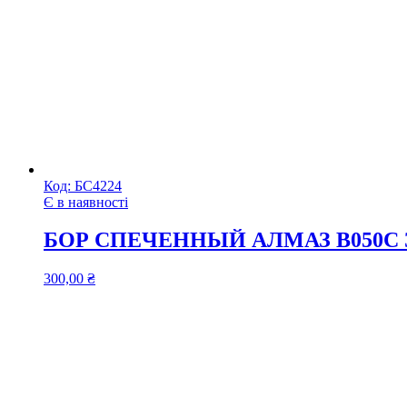
Код:
БС4224
Є в наявності
БОР СПЕЧЕННЫЙ АЛМАЗ B050C
300,00
₴