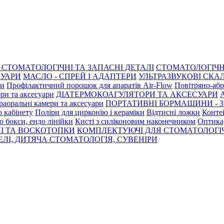
СТОМАТОЛОГІЧНІ ТА ЗАПАСНІ ДЕТАЛІ
СТОМАТОЛОГІЧН
СУАРИ
МАСЛО - СПРЕЙ І АДАПТЕРИ
УЛЬТРАЗВУКОВІ СКАЛ
ри
Профілактичний порошок для апаратів Air-Flow
Повітряно-абр
ри та аксесуари
ДІАТЕРМОКОАГУЛЯТОРИ ТА АКСЕСУАРИ
раоральні камери та аксесуари
ПОРТАТИВНІ БОРМАШИНИ - З
о кабінету
Поліри для цирконію і кераміки
Відтисні ложки
Контей
о бокси, ендо лінійки
Кисті з силіконовим наконечником
Оптика,
І ТА ВОСКОТОПКИ
КОМПЛЕКТУЮЧІ ДЛЯ СТОМАТОЛОГІ
ЛІ, ДИТЯЧА СТОМАТОЛОГІЯ, СУВЕНІРИ