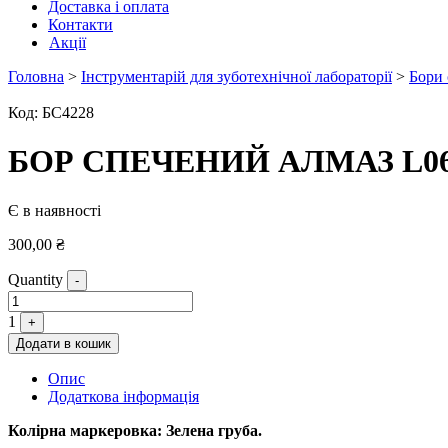
Доставка і оплата
Контакти
Акції
Головна
>
Інструментарій для зуботехнічної лабораторії
>
Бори 
Код:
БС4228
БОР СПЕЧЕНИЙ АЛМАЗ L0
Є в наявності
300,00
₴
Quantity
-
1
+
Додати в кошик
Опис
Додаткова інформація
Колірна маркеровка: Зелена груба.