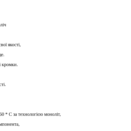
ліч
вої якості,
ще.
і кромки.
ті.
60 * С за технологією моноліт,
омпонента,