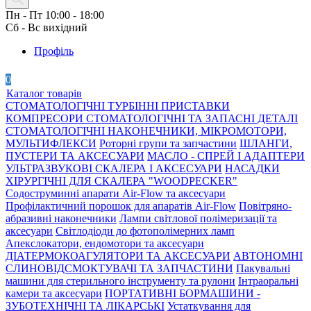
Пн - Пт 10:00 - 18:00
Сб - Вс вихідний
Профіль
0
Каталог товарів
СТОМАТОЛОГІЧНІ ТУРБІННІ ПРИСТАВКИ
КОМПРЕСОРИ СТОМАТОЛОГІЧНІ ТА ЗАПАСНІ ДЕТАЛІ
СТОМАТОЛОГІЧНІ НАКОНЕЧНИКИ, МІКРОМОТОРИ,
МУЛЬТИФЛЕКСИ
Роторні групи та запчастини
ШЛАНГИ,
ПУСТЕРИ ТА АКСЕСУАРИ
МАСЛО - СПРЕЙ І АДАПТЕРИ
УЛЬТРАЗВУКОВІ СКАЛЕРА І АКСЕСУАРИ
НАСАДКИ
ХІРУРГІЧНІ ДЛЯ СКАЛЕРА "WOODPECKER"
Содоструминні апарати Air-Flow та аксесуари
Профілактичний порошок для апаратів Air-Flow
Повітряно-
абразивні наконечники
Лампи світлової полімеризації та
аксесуари
Світлодіоди до фотополімерних ламп
Апекслокатори, ендомотори та аксесуари
ДІАТЕРМОКОАГУЛЯТОРИ ТА АКСЕСУАРИ
АВТОНОМНІ
СЛИНОВІДСМОКТУВАЧІ ТА ЗАПЧАСТИНИ
Пакувальні
машини для стерильного інструменту та рулони
Інтраоральні
камери та аксесуари
ПОРТАТИВНІ БОРМАШИНИ -
ЗУБОТЕХНІЧНІ ТА ЛІКАРСЬКІ
Устаткування для