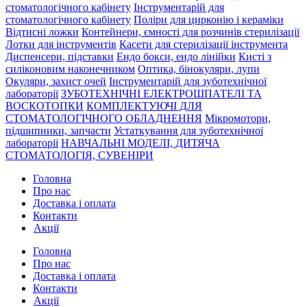
стоматологічного кабінету
Інструментарій для
стоматологічного кабінету
Поліри для цирконію і кераміки
Відтисні ложки
Контейнери, ємності для розчинів стерилізації
Лотки для інструментів
Касети для стерилізації інструмента
Диспенсери, підставки
Ендо бокси, ендо лінійки
Кисті з
силіконовим наконечником
Оптика, бінокуляри, лупи
Окуляри, захист очей
Інструментарій для зуботехнічної
лабораторії
ЗУБОТЕХНІЧНІ ЕЛЕКТРОШПАТЕЛІ ТА
ВОСКОТОПКИ
КОМПЛЕКТУЮЧІ ДЛЯ
СТОМАТОЛОГІЧНОГО ОБЛАДНЕННЯ
Мікромотори,
підшипники, запчасти
Устаткування для зуботехнічної
лабораторії
НАВЧАЛЬНІ МОДЕЛІ, ДИТЯЧА
СТОМАТОЛОГІЯ, СУВЕНІРИ
Головна
Про нас
Доставка і оплата
Контакти
Акції
Головна
Про нас
Доставка і оплата
Контакти
Акції