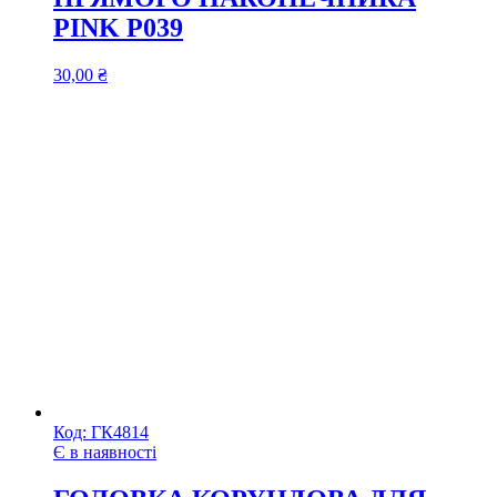
PINK P039
30,00
₴
Код:
ГК4814
Є в наявності