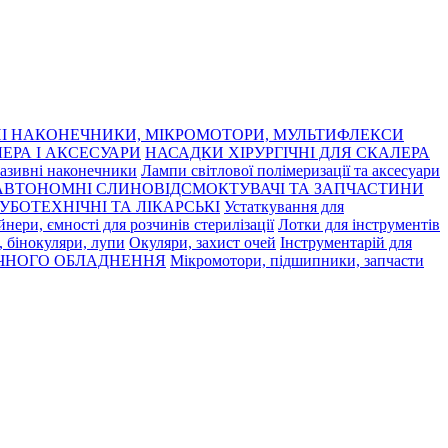
І НАКОНЕЧНИКИ, МІКРОМОТОРИ, МУЛЬТИФЛЕКСИ
ЕРА І АКСЕСУАРИ
НАСАДКИ ХІРУРГІЧНІ ДЛЯ СКАЛЕРА
азивні наконечники
Лампи світлової полімеризації та аксесуари
АВТОНОМНІ СЛИНОВІДСМОКТУВАЧІ ТА ЗАПЧАСТИНИ
УБОТЕХНІЧНІ ТА ЛІКАРСЬКІ
Устаткування для
нери, ємності для розчинів стерилізації
Лотки для інструментів
 бінокуляри, лупи
Окуляри, захист очей
Інструментарій для
ЧНОГО ОБЛАДНЕННЯ
Мікромотори, підшипники, запчасти