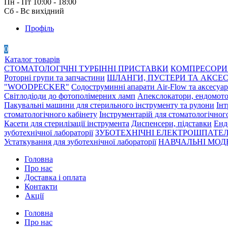
Пн - Пт 10:00 - 18:00
Сб - Вс вихідний
Профіль
0
Каталог товарів
СТОМАТОЛОГІЧНІ ТУРБІННІ ПРИСТАВКИ
КОМПРЕСОРИ 
Роторні групи та запчастини
ШЛАНГИ, ПУСТЕРИ ТА АКСЕ
"WOODPECKER"
Содоструминні апарати Air-Flow та аксесуа
Світлодіоди до фотополімерних ламп
Апекслокатори, ендомото
Пакувальні машини для стерильного інструменту та рулони
Інт
стоматологічного кабінету
Інструментарій для стоматологічног
Касети для стерилізації інструмента
Диспенсери, підставки
Енд
зуботехнічної лабораторії
ЗУБОТЕХНІЧНІ ЕЛЕКТРОШПАТЕЛ
Устаткування для зуботехнічної лабораторії
НАВЧАЛЬНІ МОДЕ
Головна
Про нас
Доставка і оплата
Контакти
Акції
Головна
Про нас