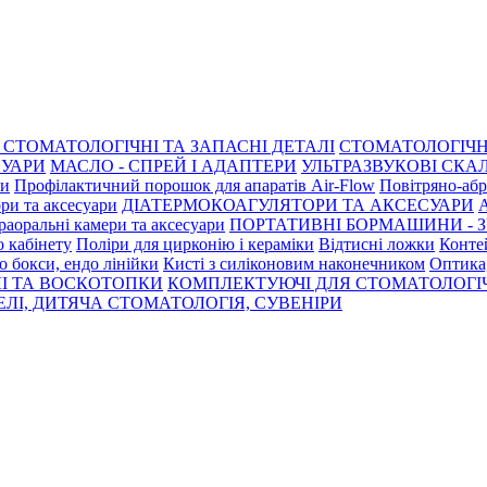
СТОМАТОЛОГІЧНІ ТА ЗАПАСНІ ДЕТАЛІ
СТОМАТОЛОГІЧН
СУАРИ
МАСЛО - СПРЕЙ І АДАПТЕРИ
УЛЬТРАЗВУКОВІ СКАЛ
ри
Профілактичний порошок для апаратів Air-Flow
Повітряно-абр
ри та аксесуари
ДІАТЕРМОКОАГУЛЯТОРИ ТА АКСЕСУАРИ
раоральні камери та аксесуари
ПОРТАТИВНІ БОРМАШИНИ - З
о кабінету
Поліри для цирконію і кераміки
Відтисні ложки
Контей
о бокси, ендо лінійки
Кисті з силіконовим наконечником
Оптика,
І ТА ВОСКОТОПКИ
КОМПЛЕКТУЮЧІ ДЛЯ СТОМАТОЛОГІ
ЛІ, ДИТЯЧА СТОМАТОЛОГІЯ, СУВЕНІРИ