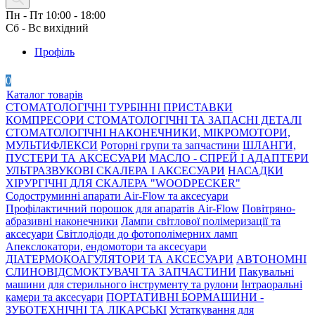
Пн - Пт 10:00 - 18:00
Сб - Вс вихідний
Профіль
0
Каталог товарів
СТОМАТОЛОГІЧНІ ТУРБІННІ ПРИСТАВКИ
КОМПРЕСОРИ СТОМАТОЛОГІЧНІ ТА ЗАПАСНІ ДЕТАЛІ
СТОМАТОЛОГІЧНІ НАКОНЕЧНИКИ, МІКРОМОТОРИ,
МУЛЬТИФЛЕКСИ
Роторні групи та запчастини
ШЛАНГИ,
ПУСТЕРИ ТА АКСЕСУАРИ
МАСЛО - СПРЕЙ І АДАПТЕРИ
УЛЬТРАЗВУКОВІ СКАЛЕРА І АКСЕСУАРИ
НАСАДКИ
ХІРУРГІЧНІ ДЛЯ СКАЛЕРА "WOODPECKER"
Содоструминні апарати Air-Flow та аксесуари
Профілактичний порошок для апаратів Air-Flow
Повітряно-
абразивні наконечники
Лампи світлової полімеризації та
аксесуари
Світлодіоди до фотополімерних ламп
Апекслокатори, ендомотори та аксесуари
ДІАТЕРМОКОАГУЛЯТОРИ ТА АКСЕСУАРИ
АВТОНОМНІ
СЛИНОВІДСМОКТУВАЧІ ТА ЗАПЧАСТИНИ
Пакувальні
машини для стерильного інструменту та рулони
Інтраоральні
камери та аксесуари
ПОРТАТИВНІ БОРМАШИНИ -
ЗУБОТЕХНІЧНІ ТА ЛІКАРСЬКІ
Устаткування для