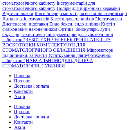
стоматологічного кабінету
Інструментарій для
стоматологічного кабінету
Поліри для цирконію і кераміки
Відтисні ложки
Контейнери, ємності для розчинів стерилізації
Лотки для інструментів
Касети для стерилізації інструмента
Диспенсери, підставки
Ендо бокси, ендо лінійки
Кисті з
силіконовим наконечником
Оптика, бінокуляри, лупи
Окуляри, захист очей
Інструментарій для зуботехнічної
лабораторії
ЗУБОТЕХНІЧНІ ЕЛЕКТРОШПАТЕЛІ ТА
ВОСКОТОПКИ
КОМПЛЕКТУЮЧІ ДЛЯ
СТОМАТОЛОГІЧНОГО ОБЛАДНЕННЯ
Мікромотори,
підшипники, запчасти
Устаткування для зуботехнічної
лабораторії
НАВЧАЛЬНІ МОДЕЛІ, ДИТЯЧА
СТОМАТОЛОГІЯ, СУВЕНІРИ
Головна
Про нас
Доставка і оплата
Контакти
Акції
Головна
Про нас
Доставка і оплата
Контакти
Акції