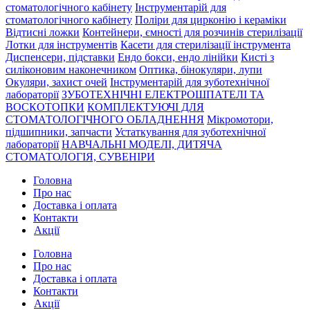
стоматологічного кабінету
Інструментарій для
стоматологічного кабінету
Поліри для цирконію і кераміки
Відтисні ложки
Контейнери, ємності для розчинів стерилізації
Лотки для інструментів
Касети для стерилізації інструмента
Диспенсери, підставки
Ендо бокси, ендо лінійки
Кисті з
силіконовим наконечником
Оптика, бінокуляри, лупи
Окуляри, захист очей
Інструментарій для зуботехнічної
лабораторії
ЗУБОТЕХНІЧНІ ЕЛЕКТРОШПАТЕЛІ ТА
ВОСКОТОПКИ
КОМПЛЕКТУЮЧІ ДЛЯ
СТОМАТОЛОГІЧНОГО ОБЛАДНЕННЯ
Мікромотори,
підшипники, запчасти
Устаткування для зуботехнічної
лабораторії
НАВЧАЛЬНІ МОДЕЛІ, ДИТЯЧА
СТОМАТОЛОГІЯ, СУВЕНІРИ
Головна
Про нас
Доставка і оплата
Контакти
Акції
Головна
Про нас
Доставка і оплата
Контакти
Акції