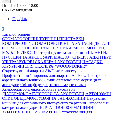
Пн - Пт 10:00 - 18:00
Сб - Вс вихідний
Профіль
0
Каталог товарів
СТОМАТОЛОГІЧНІ ТУРБІННІ ПРИСТАВКИ
КОМПРЕСОРИ СТОМАТОЛОГІЧНІ ТА ЗАПАСНІ ДЕТАЛІ
СТОМАТОЛОГІЧНІ НАКОНЕЧНИКИ, МІКРОМОТОРИ,
МУЛЬТИФЛЕКСИ
Роторні групи та запчастини
ШЛАНГИ,
ПУСТЕРИ ТА АКСЕСУАРИ
МАСЛО - СПРЕЙ І АДАПТЕРИ
УЛЬТРАЗВУКОВІ СКАЛЕРА І АКСЕСУАРИ
НАСАДКИ
ХІРУРГІЧНІ ДЛЯ СКАЛЕРА "WOODPECKER"
Содоструминні апарати Air-Flow та аксесуари
Профілактичний порошок для апаратів Air-Flow
Повітряно-
абразивні наконечники
Лампи світлової полімеризації та
аксесуари
Світлодіоди до фотополімерних ламп
Апекслокатори, ендомотори та аксесуари
ДІАТЕРМОКОАГУЛЯТОРИ ТА АКСЕСУАРИ
АВТОНОМНІ
СЛИНОВІДСМОКТУВАЧІ ТА ЗАПЧАСТИНИ
Пакувальні
машини для стерильного інструменту та рулони
Інтраоральні
камери та аксесуари
ПОРТАТИВНІ БОРМАШИНИ -
ЗУБОТЕХНІЧНІ ТА ЛІКАРСЬКІ
Устаткування для