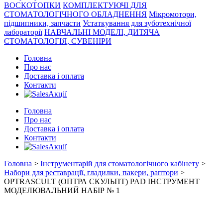
ВОСКОТОПКИ
КОМПЛЕКТУЮЧІ ДЛЯ
СТОМАТОЛОГІЧНОГО ОБЛАДНЕННЯ
Мікромотори,
підшипники, запчасти
Устаткування для зуботехнічної
лабораторії
НАВЧАЛЬНІ МОДЕЛІ, ДИТЯЧА
СТОМАТОЛОГІЯ, СУВЕНІРИ
Головна
Про нас
Доставка і оплата
Контакти
Акції
Головна
Про нас
Доставка і оплата
Контакти
Акції
Головна
>
Інструментарій для стоматологічного кабінету
>
Набори для реставрації, гладилки, пакери, раптори
>
OPTRASCULT (ОПТРА СКУЛЬПТ) PAD ІНСТРУМЕНТ
МОДЕЛЮВАЛЬНИЙ НАБІР № 1