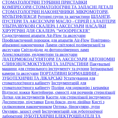
СТОМАТОЛОГІЧНІ ТУРБІННІ ПРИСТАВКИ
КОМПРЕСОРИ СТОМАТОЛОГІЧНІ ТА ЗАПАСНІ ДЕТАЛІ
СТОМАТОЛОГІЧНІ НАКОНЕЧНИКИ, МІКРОМОТОРИ,
МУЛЬТИФЛЕКСИ
Роторні групи та запчастини
ШЛАНГИ,
ПУСТЕРИ ТА АКСЕСУАРИ
МАСЛО - СПРЕЙ І АДАПТЕРИ
УЛЬТРАЗВУКОВІ СКАЛЕРА І АКСЕСУАРИ
НАСАДКИ
ХІРУРГІЧНІ ДЛЯ СКАЛЕРА "WOODPECKER"
Содоструминні апарати Air-Flow та аксесуари
Профілактичний порошок для апаратів Air-Flow
Повітряно-
абразивні наконечники
Лампи світлової полімеризації та
аксесуари
Світлодіоди до фотополімерних ламп
Апекслокатори, ендомотори та аксесуари
ДІАТЕРМОКОАГУЛЯТОРИ ТА АКСЕСУАРИ
АВТОНОМНІ
СЛИНОВІДСМОКТУВАЧІ ТА ЗАПЧАСТИНИ
Пакувальні
машини для стерильного інструменту та рулони
Інтраоральні
камери та аксесуари
ПОРТАТИВНІ БОРМАШИНИ -
ЗУБОТЕХНІЧНІ ТА ЛІКАРСЬКІ
Устаткування для
стоматологічного кабінету
Інструментарій для
стоматологічного кабінету
Поліри для цирконію і кераміки
Відтисні ложки
Контейнери, ємності для розчинів стерилізації
Лотки для інструментів
Касети для стерилізації інструмента
Диспенсери, підставки
Ендо бокси, ендо лінійки
Кисті з
силіконовим наконечником
Оптика, бінокуляри, лупи
Окуляри, захист очей
Інструментарій для зуботехнічної
лабораторії
ЗУБОТЕХНІЧНІ ЕЛЕКТРОШПАТЕЛІ ТА