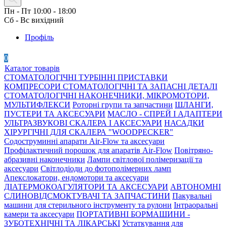
Пн - Пт 10:00 - 18:00
Сб - Вс вихідний
Профіль
0
Каталог товарів
СТОМАТОЛОГІЧНІ ТУРБІННІ ПРИСТАВКИ
КОМПРЕСОРИ СТОМАТОЛОГІЧНІ ТА ЗАПАСНІ ДЕТАЛІ
СТОМАТОЛОГІЧНІ НАКОНЕЧНИКИ, МІКРОМОТОРИ,
МУЛЬТИФЛЕКСИ
Роторні групи та запчастини
ШЛАНГИ,
ПУСТЕРИ ТА АКСЕСУАРИ
МАСЛО - СПРЕЙ І АДАПТЕРИ
УЛЬТРАЗВУКОВІ СКАЛЕРА І АКСЕСУАРИ
НАСАДКИ
ХІРУРГІЧНІ ДЛЯ СКАЛЕРА "WOODPECKER"
Содоструминні апарати Air-Flow та аксесуари
Профілактичний порошок для апаратів Air-Flow
Повітряно-
абразивні наконечники
Лампи світлової полімеризації та
аксесуари
Світлодіоди до фотополімерних ламп
Апекслокатори, ендомотори та аксесуари
ДІАТЕРМОКОАГУЛЯТОРИ ТА АКСЕСУАРИ
АВТОНОМНІ
СЛИНОВІДСМОКТУВАЧІ ТА ЗАПЧАСТИНИ
Пакувальні
машини для стерильного інструменту та рулони
Інтраоральні
камери та аксесуари
ПОРТАТИВНІ БОРМАШИНИ -
ЗУБОТЕХНІЧНІ ТА ЛІКАРСЬКІ
Устаткування для