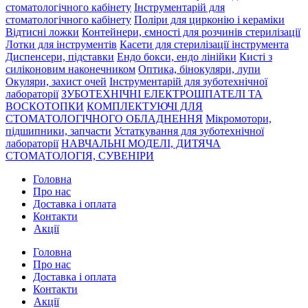
стоматологічного кабінету
Інструментарій для
стоматологічного кабінету
Поліри для цирконію і кераміки
Відтисні ложки
Контейнери, ємності для розчинів стерилізації
Лотки для інструментів
Касети для стерилізації інструмента
Диспенсери, підставки
Ендо бокси, ендо лінійки
Кисті з
силіконовим наконечником
Оптика, бінокуляри, лупи
Окуляри, захист очей
Інструментарій для зуботехнічної
лабораторії
ЗУБОТЕХНІЧНІ ЕЛЕКТРОШПАТЕЛІ ТА
ВОСКОТОПКИ
КОМПЛЕКТУЮЧІ ДЛЯ
СТОМАТОЛОГІЧНОГО ОБЛАДНЕННЯ
Мікромотори,
підшипники, запчасти
Устаткування для зуботехнічної
лабораторії
НАВЧАЛЬНІ МОДЕЛІ, ДИТЯЧА
СТОМАТОЛОГІЯ, СУВЕНІРИ
Головна
Про нас
Доставка і оплата
Контакти
Акції
Головна
Про нас
Доставка і оплата
Контакти
Акції