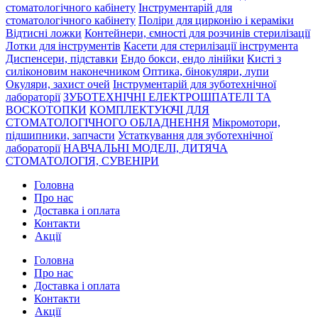
стоматологічного кабінету
Інструментарій для
стоматологічного кабінету
Поліри для цирконію і кераміки
Відтисні ложки
Контейнери, ємності для розчинів стерилізації
Лотки для інструментів
Касети для стерилізації інструмента
Диспенсери, підставки
Ендо бокси, ендо лінійки
Кисті з
силіконовим наконечником
Оптика, бінокуляри, лупи
Окуляри, захист очей
Інструментарій для зуботехнічної
лабораторії
ЗУБОТЕХНІЧНІ ЕЛЕКТРОШПАТЕЛІ ТА
ВОСКОТОПКИ
КОМПЛЕКТУЮЧІ ДЛЯ
СТОМАТОЛОГІЧНОГО ОБЛАДНЕННЯ
Мікромотори,
підшипники, запчасти
Устаткування для зуботехнічної
лабораторії
НАВЧАЛЬНІ МОДЕЛІ, ДИТЯЧА
СТОМАТОЛОГІЯ, СУВЕНІРИ
Головна
Про нас
Доставка і оплата
Контакти
Акції
Головна
Про нас
Доставка і оплата
Контакти
Акції