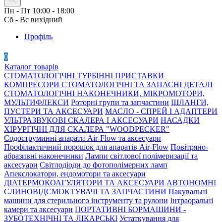
Пн - Пт 10:00 - 18:00
Сб - Вс вихідний
Профіль
0
Каталог товарів
СТОМАТОЛОГІЧНІ ТУРБІННІ ПРИСТАВКИ
КОМПРЕСОРИ СТОМАТОЛОГІЧНІ ТА ЗАПАСНІ ДЕТАЛІ
СТОМАТОЛОГІЧНІ НАКОНЕЧНИКИ, МІКРОМОТОРИ,
МУЛЬТИФЛЕКСИ
Роторні групи та запчастини
ШЛАНГИ,
ПУСТЕРИ ТА АКСЕСУАРИ
МАСЛО - СПРЕЙ І АДАПТЕРИ
УЛЬТРАЗВУКОВІ СКАЛЕРА І АКСЕСУАРИ
НАСАДКИ
ХІРУРГІЧНІ ДЛЯ СКАЛЕРА "WOODPECKER"
Содоструминні апарати Air-Flow та аксесуари
Профілактичний порошок для апаратів Air-Flow
Повітряно-
абразивні наконечники
Лампи світлової полімеризації та
аксесуари
Світлодіоди до фотополімерних ламп
Апекслокатори, ендомотори та аксесуари
ДІАТЕРМОКОАГУЛЯТОРИ ТА АКСЕСУАРИ
АВТОНОМНІ
СЛИНОВІДСМОКТУВАЧІ ТА ЗАПЧАСТИНИ
Пакувальні
машини для стерильного інструменту та рулони
Інтраоральні
камери та аксесуари
ПОРТАТИВНІ БОРМАШИНИ -
ЗУБОТЕХНІЧНІ ТА ЛІКАРСЬКІ
Устаткування для