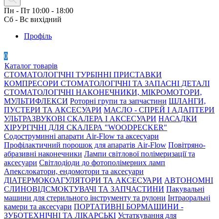
Пн - Пт 10:00 - 18:00
Сб - Вс вихідний
Профіль
0
Каталог товарів
СТОМАТОЛОГІЧНІ ТУРБІННІ ПРИСТАВКИ
КОМПРЕСОРИ СТОМАТОЛОГІЧНІ ТА ЗАПАСНІ ДЕТАЛІ
СТОМАТОЛОГІЧНІ НАКОНЕЧНИКИ, МІКРОМОТОРИ,
МУЛЬТИФЛЕКСИ
Роторні групи та запчастини
ШЛАНГИ,
ПУСТЕРИ ТА АКСЕСУАРИ
МАСЛО - СПРЕЙ І АДАПТЕРИ
УЛЬТРАЗВУКОВІ СКАЛЕРА І АКСЕСУАРИ
НАСАДКИ
ХІРУРГІЧНІ ДЛЯ СКАЛЕРА "WOODPECKER"
Содоструминні апарати Air-Flow та аксесуари
Профілактичний порошок для апаратів Air-Flow
Повітряно-
абразивні наконечники
Лампи світлової полімеризації та
аксесуари
Світлодіоди до фотополімерних ламп
Апекслокатори, ендомотори та аксесуари
ДІАТЕРМОКОАГУЛЯТОРИ ТА АКСЕСУАРИ
АВТОНОМНІ
СЛИНОВІДСМОКТУВАЧІ ТА ЗАПЧАСТИНИ
Пакувальні
машини для стерильного інструменту та рулони
Інтраоральні
камери та аксесуари
ПОРТАТИВНІ БОРМАШИНИ -
ЗУБОТЕХНІЧНІ ТА ЛІКАРСЬКІ
Устаткування для