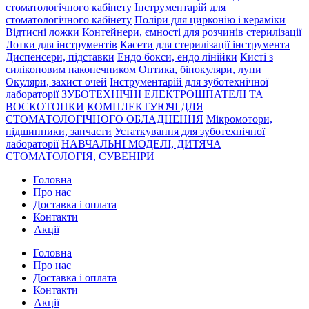
стоматологічного кабінету
Інструментарій для
стоматологічного кабінету
Поліри для цирконію і кераміки
Відтисні ложки
Контейнери, ємності для розчинів стерилізації
Лотки для інструментів
Касети для стерилізації інструмента
Диспенсери, підставки
Ендо бокси, ендо лінійки
Кисті з
силіконовим наконечником
Оптика, бінокуляри, лупи
Окуляри, захист очей
Інструментарій для зуботехнічної
лабораторії
ЗУБОТЕХНІЧНІ ЕЛЕКТРОШПАТЕЛІ ТА
ВОСКОТОПКИ
КОМПЛЕКТУЮЧІ ДЛЯ
СТОМАТОЛОГІЧНОГО ОБЛАДНЕННЯ
Мікромотори,
підшипники, запчасти
Устаткування для зуботехнічної
лабораторії
НАВЧАЛЬНІ МОДЕЛІ, ДИТЯЧА
СТОМАТОЛОГІЯ, СУВЕНІРИ
Головна
Про нас
Доставка і оплата
Контакти
Акції
Головна
Про нас
Доставка і оплата
Контакти
Акції