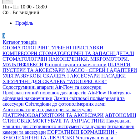
Пн - Пт 10:00 - 18:00
Сб - Вс вихідний
Профіль
0
Каталог товарів
СТОМАТОЛОГІЧНІ ТУРБІННІ ПРИСТАВКИ
КОМПРЕСОРИ СТОМАТОЛОГІЧНІ ТА ЗАПАСНІ ДЕТАЛІ
СТОМАТОЛОГІЧНІ НАКОНЕЧНИКИ, МІКРОМОТОРИ,
МУЛЬТИФЛЕКСИ
Роторні групи та запчастини
ШЛАНГИ,
ПУСТЕРИ ТА АКСЕСУАРИ
МАСЛО - СПРЕЙ І АДАПТЕРИ
УЛЬТРАЗВУКОВІ СКАЛЕРА І АКСЕСУАРИ
НАСАДКИ
ХІРУРГІЧНІ ДЛЯ СКАЛЕРА "WOODPECKER"
Содоструминні апарати Air-Flow та аксесуари
Профілактичний порошок для апаратів Air-Flow
Повітряно-
абразивні наконечники
Лампи світлової полімеризації та
аксесуари
Світлодіоди до фотополімерних ламп
Апекслокатори, ендомотори та аксесуари
ДІАТЕРМОКОАГУЛЯТОРИ ТА АКСЕСУАРИ
АВТОНОМНІ
СЛИНОВІДСМОКТУВАЧІ ТА ЗАПЧАСТИНИ
Пакувальні
машини для стерильного інструменту та рулони
Інтраоральні
камери та аксесуари
ПОРТАТИВНІ БОРМАШИНИ -
ЗУБОТЕХНІЧНІ ТА ЛІКАРСЬКІ
Устаткування для