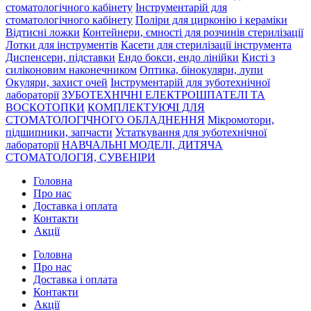
стоматологічного кабінету
Інструментарій для
стоматологічного кабінету
Поліри для цирконію і кераміки
Відтисні ложки
Контейнери, ємності для розчинів стерилізації
Лотки для інструментів
Касети для стерилізації інструмента
Диспенсери, підставки
Ендо бокси, ендо лінійки
Кисті з
силіконовим наконечником
Оптика, бінокуляри, лупи
Окуляри, захист очей
Інструментарій для зуботехнічної
лабораторії
ЗУБОТЕХНІЧНІ ЕЛЕКТРОШПАТЕЛІ ТА
ВОСКОТОПКИ
КОМПЛЕКТУЮЧІ ДЛЯ
СТОМАТОЛОГІЧНОГО ОБЛАДНЕННЯ
Мікромотори,
підшипники, запчасти
Устаткування для зуботехнічної
лабораторії
НАВЧАЛЬНІ МОДЕЛІ, ДИТЯЧА
СТОМАТОЛОГІЯ, СУВЕНІРИ
Головна
Про нас
Доставка і оплата
Контакти
Акції
Головна
Про нас
Доставка і оплата
Контакти
Акції