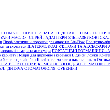
СТОМАТОЛОГІЧНІ ТА ЗАПАСНІ ДЕТАЛІ
СТОМАТОЛОГІЧН
СУАРИ
МАСЛО - СПРЕЙ І АДАПТЕРИ
УЛЬТРАЗВУКОВІ СКАЛ
ри
Профілактичний порошок для апаратів Air-Flow
Повітряно-абр
ри та аксесуари
ДІАТЕРМОКОАГУЛЯТОРИ ТА АКСЕСУАРИ
раоральні камери та аксесуари
ПОРТАТИВНІ БОРМАШИНИ - З
о кабінету
Поліри для цирконію і кераміки
Відтисні ложки
Контей
о бокси, ендо лінійки
Кисті з силіконовим наконечником
Оптика,
І ТА ВОСКОТОПКИ
КОМПЛЕКТУЮЧІ ДЛЯ СТОМАТОЛОГІ
ЛІ, ДИТЯЧА СТОМАТОЛОГІЯ, СУВЕНІРИ