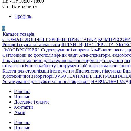
Пн - Пт 10:00 - 18:00
Сб - Вс вихідний
Профіль
0
Каталог товарів
СТОМАТОЛОГІЧНІ ТУРБІННІ ПРИСТАВКИ
КОМПРЕСОРИ 
Роторні групи та запчастини
ШЛАНГИ, ПУСТЕРИ ТА АКСЕ
"WOODPECKER"
Содоструминні апарати Air-Flow та аксесуа
Світлодіоди до фотополімерних ламп
Апекслокатори, ендомото
Пакувальні машини для стерильного інструменту та рулони
Інт
стоматологічного кабінету
Інструментарій для стоматологічног
Касети для стерилізації інструмента
Диспенсери, підставки
Енд
зуботехнічної лабораторії
ЗУБОТЕХНІЧНІ ЕЛЕКТРОШПАТЕЛ
Устаткування для зуботехнічної лабораторії
НАВЧАЛЬНІ МОДЕ
Головна
Про нас
Доставка і оплата
Контакти
Акції
Головна
Про нас