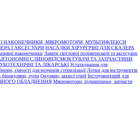
І НАКОНЕЧНИКИ, МІКРОМОТОРИ, МУЛЬТИФЛЕКСИ
ЕРА І АКСЕСУАРИ
НАСАДКИ ХІРУРГІЧНІ ДЛЯ СКАЛЕРА
азивні наконечники
Лампи світлової полімеризації та аксесуари
АВТОНОМНІ СЛИНОВІДСМОКТУВАЧІ ТА ЗАПЧАСТИНИ
УБОТЕХНІЧНІ ТА ЛІКАРСЬКІ
Устаткування для
нери, ємності для розчинів стерилізації
Лотки для інструментів
 бінокуляри, лупи
Окуляри, захист очей
Інструментарій для
ЧНОГО ОБЛАДНЕННЯ
Мікромотори, підшипники, запчасти